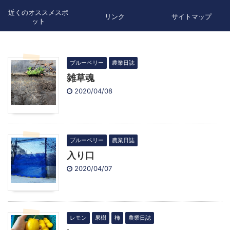
近くのオススメスポ
リンク
サイトマップ
ット
ブルーベリー
農業日誌
雑草魂
2020/04/08
ブルーベリー
農業日誌
入り口
2020/04/07
レモン
果樹
柿
農業日誌