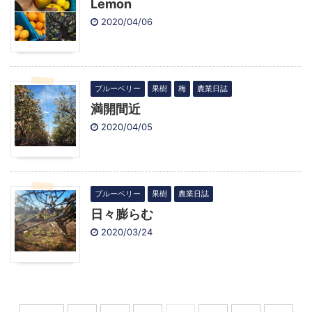
Lemon
2020/04/06
ブルーベリー
果樹
梅
農業日誌
満開間近
2020/04/05
ブルーベリー
果樹
農業日誌
日々膨らむ
2020/03/24