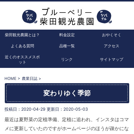
柴田観光農園とは？
料金設定
おやくそく
よくある質問
品種一覧
アクセス
近くのオススメスポ
リンク
サイトマップ
ット
HOME
>
農業日誌
>
変わりゆく季節
投稿日：2020-04-29 更新日：
2020-05-03
最近は夏野菜の定植準備、定植に追われ、インスタはコマ
メに更新していたのですがホームページのほうが疎かにな