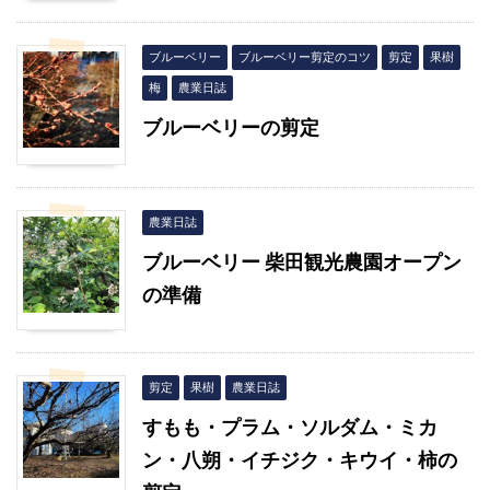
ブルーベリー
ブルーベリー剪定のコツ
剪定
果樹
梅
農業日誌
ブルーベリーの剪定
農業日誌
ブルーベリー 柴田観光農園オープン
の準備
剪定
果樹
農業日誌
すもも・プラム・ソルダム・ミカ
ン・八朔・イチジク・キウイ・柿の