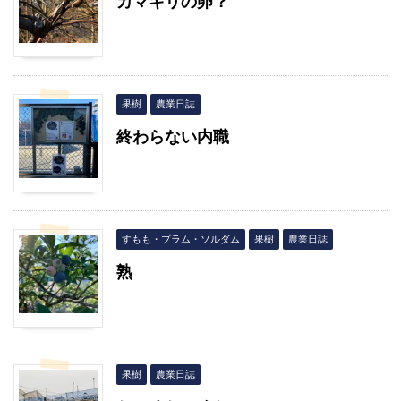
カマキリの卵？
果樹
農業日誌
終わらない内職
すもも・プラム・ソルダム
果樹
農業日誌
熟
果樹
農業日誌