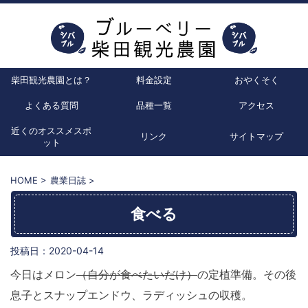
柴田観光農園とは？
料金設定
おやくそく
よくある質問
品種一覧
アクセス
近くのオススメスポ
リンク
サイトマップ
ット
HOME
>
農業日誌
>
食べる
投稿日：
2020-04-14
今日はメロン
（自分が食べたいだけ）
の定植準備。その後
息子とスナップエンドウ、ラディッシュの収穫。