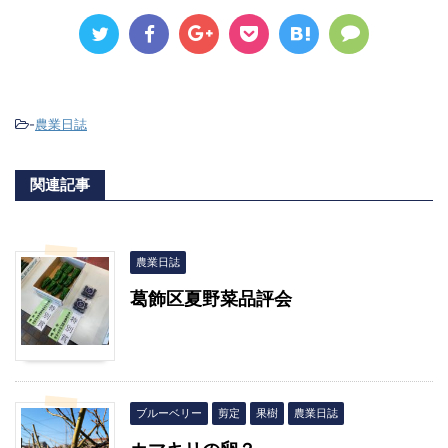
-
農業日誌
関連記事
農業日誌
葛飾区夏野菜品評会
ブルーベリー
剪定
果樹
農業日誌