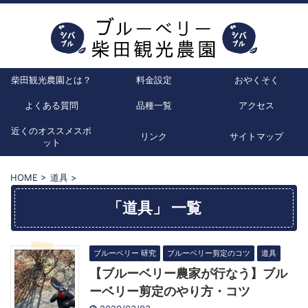
柴田観光農園とは？
料金設定
おやくそく
よくある質問
品種一覧
アクセス
近くのオススメスポ
リンク
サイトマップ
ット
HOME
>
道具
>
「道具」 一覧
ブルーベリー 研究
ブルーベリー剪定のコツ
道具
【ブルーベリー農家が行なう】ブル
ーベリー剪定のやり方・コツ