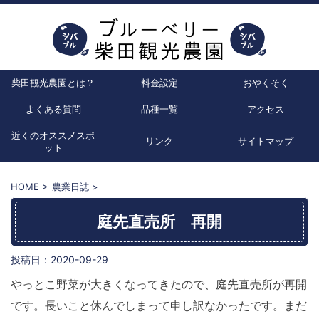
柴田観光農園とは？
料金設定
おやくそく
よくある質問
品種一覧
アクセス
近くのオススメスポ
リンク
サイトマップ
ット
HOME
>
農業日誌
>
庭先直売所 再開
投稿日：
2020-09-29
やっとこ野菜が大きくなってきたので、庭先直売所が再開
です。長いこと休んでしまって申し訳なかったです。まだ