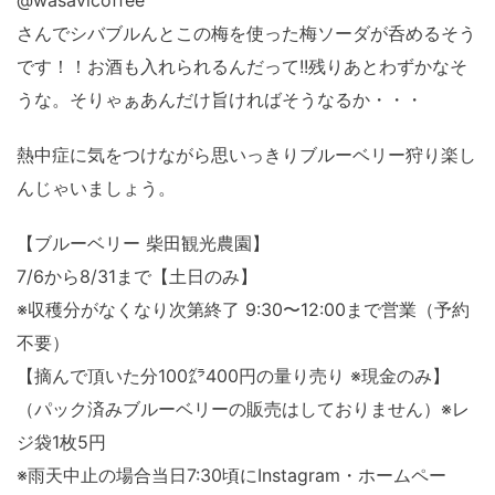
さんでシバブルんとこの梅を使った梅ソーダが呑めるそう
です！！お酒も入れられるんだって!!残りあとわずかなそ
うな。そりゃぁあんだけ旨ければそうなるか・・・
熱中症に気をつけながら思いっきりブルーベリー狩り楽し
んじゃいましょう。
【ブルーベリー 柴田観光農園】
7/6から8/31まで【土日のみ】
※収穫分がなくなり次第終了 9:30〜12:00まで営業（予約
不要）
【摘んで頂いた分100㌘400円の量り売り ※現金のみ】
（パック済みブルーベリーの販売はしておりません）※レ
ジ袋1枚5円
※雨天中止の場合当日7:30頃にInstagram・ホームペー