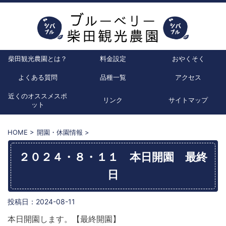
柴田観光農園とは？
料金設定
おやくそく
よくある質問
品種一覧
アクセス
近くのオススメスポ
リンク
サイトマップ
ット
HOME
>
開園・休園情報
>
２０２４・８・１１ 本日開園 最終
日
投稿日：
2024-08-11
本日開園します。【最終開園】