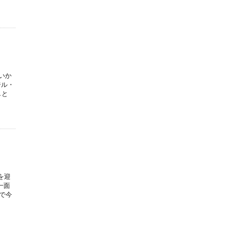
いか
ジル・
しと
を迎
一面
で今