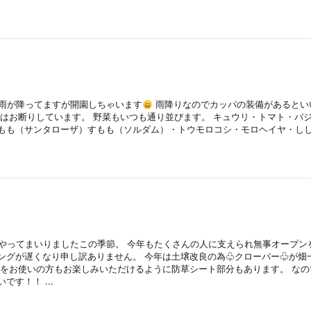
 多少雨が降ってますが開園しちゃいます
雨降りなのでカッパの装備があるとい
用はお断りしています。 野菜もいつも通り並びます。 キュウリ・トマト・バ
もも（サンタローザ）すもも（ソルダム）・トウモロコシ・モロヘイヤ・し
 やってまいりましたこの季節。 今年もたくさんの人に支えられ無事オープン
ングが遅くなり申し訳ありません。 今年は土壌改良の為♧クローバー♧が畑
杖をお使いの方もお楽しみいただけるように防草シート部分もあります。 なの
す！！ ...