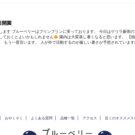
日開園
します ブルーベリーはブリンブリンに実っております。 今日はゲリラ豪雨の
しておくとよいかもしれません
園内は大変蒸し暑くなると思います。 【
。 もう一度言います。 人が外で活動するのが厳しい暑さが予想されています
おやくそく
よくある質問
品種一覧
アクセス
近くのオススメス