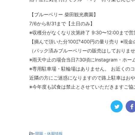
【ブルーベリー 柴田観光農園】
7/6から8/31まで【土日のみ】
※収穫分がなくなり次第終了 9:30〜12:00まで
【摘んで頂いた分100㌘400円の量り売り ※現金
（パック済みブルーベリーの販売はしておりませ
※雨天中止の場合当日7:30頃にInstagram
※専用駐車場・駐輪場はありません。 お近くの
近隣の方にご迷惑になりますので路上駐車はお
※今年度も試食は禁止とさせていただきますご協
-
開園・休園情報