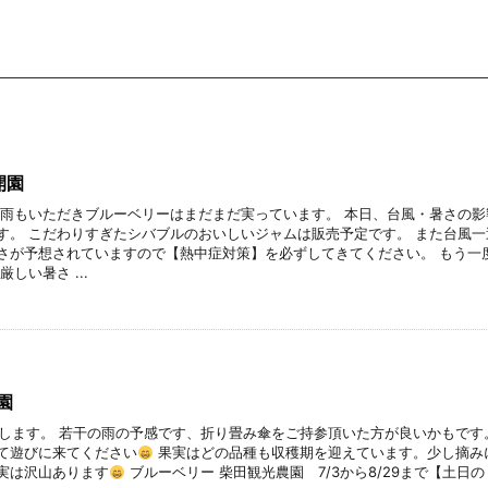
開園
の雨もいただきブルーベリーはまだまだ実っています。 本日、台風・暑さの影
す。 こだわりすぎたシバブルのおいしいジャムは販売予定です。 また台風一
さが予想されていますので【熱中症対策】を必ずしてきてください。 もう一
しい暑さ ...
園
いたします。 若干の雨の予感です、折り畳み傘をご持参頂いた方が良いかもです
て遊びに来てください
果実はどの品種も収穫期を迎えています。少し摘み
実は沢山あります
ブルーベリー 柴田観光農園 7/3から8/29まで【土日の .