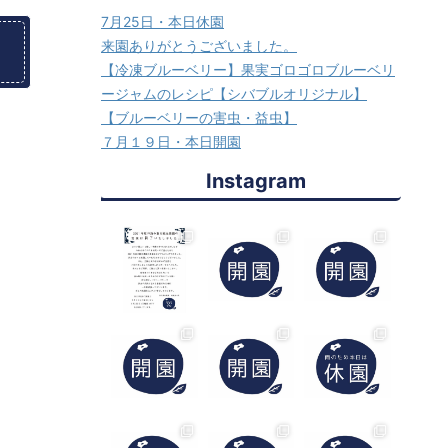
7月25日・本日休園
来園ありがとうございました。
【冷凍ブルーベリー】果実ゴロゴロブルーベリ
ージャムのレシピ【シバブルオリジナル】
【ブルーベリーの害虫・益虫】
７月１９日・本日開園
Instagram