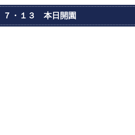
・７・１３ 本日開園