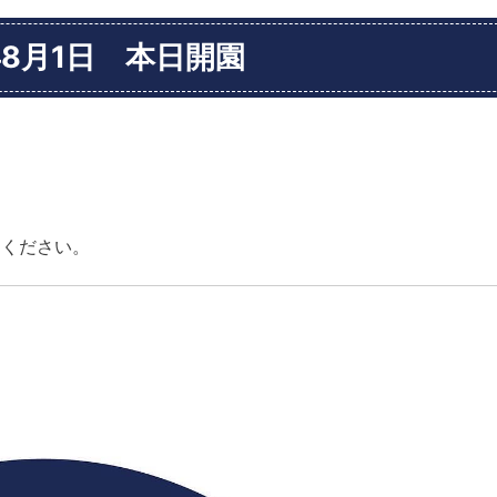
年8月1日 本日開園
園ください。