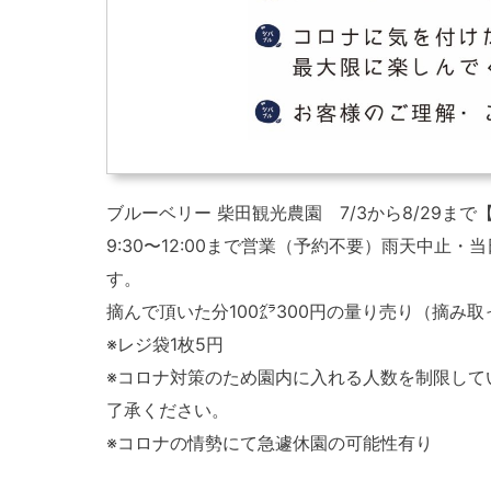
ブルーベリー 柴田観光農園 7/3から8/29まで
9:30〜12:00まで営業（予約不要）雨天中止・当
す。
摘んで頂いた分100㌘300円の量り売り（摘み
※レジ袋1枚5円
※コロナ対策のため園内に入れる人数を制限して
了承ください。
※コロナの情勢にて急遽休園の可能性有り